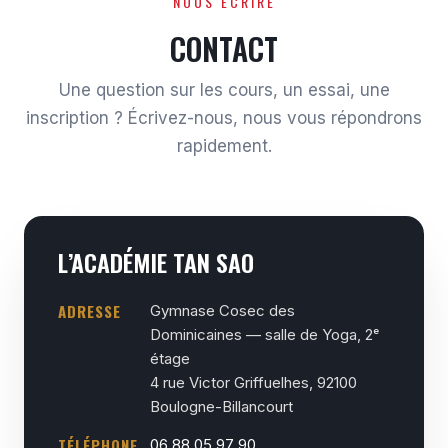
NOUS ÉCRIRE
CONTACT
Une question sur les cours, un essai, une
inscription ? Écrivez-nous, nous vous répondrons
rapidement.
L’ACADÉMIE TAN SAO
ADRESSE
Gymnase Cosec des
Dominicaines — salle de Yoga, 2ᵉ
étage
4 rue Victor Griffuelhes, 92100
Boulogne-Billancourt
TÉLÉPHONE
06 88 05 97 90