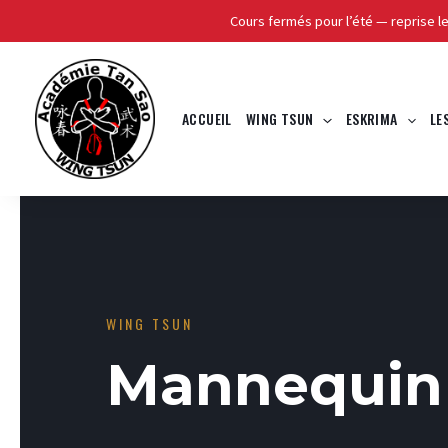
Cours fermés pour l’été — reprise l
Skip
to
content
ACCUEIL
WING TSUN
ESKRIMA
LE
WING TSUN
Mannequin 