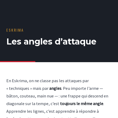
ESKRIMA
Les angles d’attaque
En Eskrima, on ne classe pas les attaques par
« techniques » mais par
angles
. Peu importe l’arme —
bâton, couteau, main nue — : une frappe qui descend en
diagonale sur la tempe, c’est
toujours le même angle
.
Apprendre les lignes, c’est apprendre à répondre à