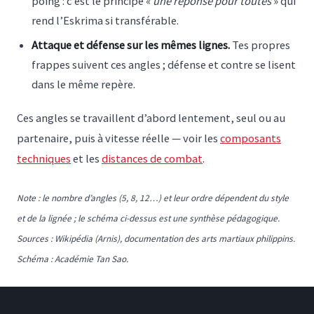
poing : c’est le principe «
une réponse pour toutes
» qui
rend l’Eskrima si transférable.
Attaque et défense sur les mêmes lignes.
Tes propres
frappes suivent ces angles ; défense et contre se lisent
dans le même repère.
Ces angles se travaillent d’abord lentement, seul ou au
partenaire, puis à vitesse réelle — voir les
composants
techniques
et les
distances de combat
.
Note : le nombre d’angles (5, 8, 12…) et leur ordre dépendent du style
et de la lignée ; le schéma ci-dessus est une synthèse pédagogique.
Sources : Wikipédia (
Arnis
), documentation des arts martiaux philippins.
Schéma : Académie Tan Sao.