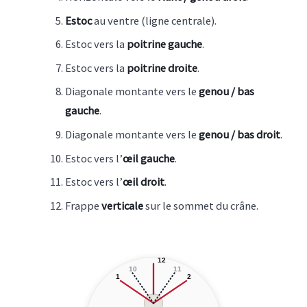
Estoc
au ventre (ligne centrale).
Estoc vers la
poitrine gauche
.
Estoc vers la
poitrine droite
.
Diagonale montante vers le
genou / bas
gauche
.
Diagonale montante vers le
genou / bas droit
.
Estoc vers l’
œil gauche
.
Estoc vers l’
œil droit
.
Frappe
verticale
sur le sommet du crâne.
12
10
11
1
2