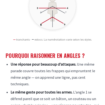
3
4
6
7
8
9
5
—
tranchants ·
┈
estocs. La numérotation varie selon les styles.
POURQUOI RAISONNER EN ANGLES ?
Une réponse pour beaucoup d’attaques.
Une même
parade couvre toutes les frappes qui empruntent le
même angle — on apprend une ligne, pas cent
techniques.
Le même geste pour toutes les armes.
L’angle 1 se
défend pareil que ce soit un bâton, un couteau ou un