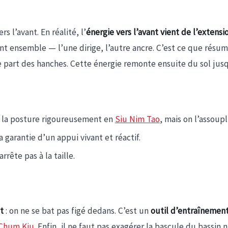
 l’avant. En réalité, l’
énergie vers l’avant vient de l’extens
lent ensemble — l’une dirige, l’autre ancre. C’est ce que résu
ée part des hanches. Cette énergie remonte ensuite du sol jus
t la posture rigoureusement en
Siu Nim Tao
, mais on l’assoupl
 la garantie d’un appui vivant et réactif.
arrête pas à la taille.
t
: on ne se bat pas figé dedans. C’est un
outil d’entraînemen
Chum Kiu
. Enfin, il ne faut pas exagérer la bascule du bassin n