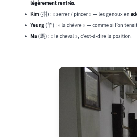
légèrement rentrés
.
Kim
(拑) : « serrer / pincer » — les genoux en
ad
Yeung
(羊) : « la chèvre » — comme si l’on tena
Ma
(馬) : « le cheval », c’est-à-dire la position.