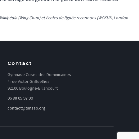
es : Wikipédia (Wing Chun) et écoles de lignée reconnues (WCKUK, London
Contact
Gymnase Cosec des Dominicaines
4 rue Victor Griffuelhes
92100 Boulogne-Billancourt
06 88 05 97 90
contact@tansao.org