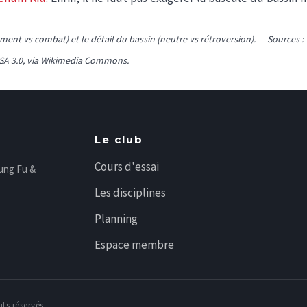
aînement vs combat) et le détail du bassin (neutre vs rétroversion). — Sourc
-SA 3.0, via Wikimedia Commons.
Le club
Cours d'essai
Kung Fu &
Les disciplines
Planning
Espace membre
ts réservés.