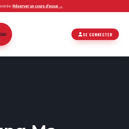
entrée !
Réserver un cours d’essai →
g Ma
SSAI
SE CONNECTER