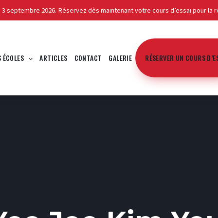
e 3 septembre 2026. Réservez dès maintenant votre cours d’essai pour la r
posture — Yee Jee Kim Yeun
S ÉCOLES
ARTICLES
CONTACT
GALERIE
RÉSERVER UN COURS D’E