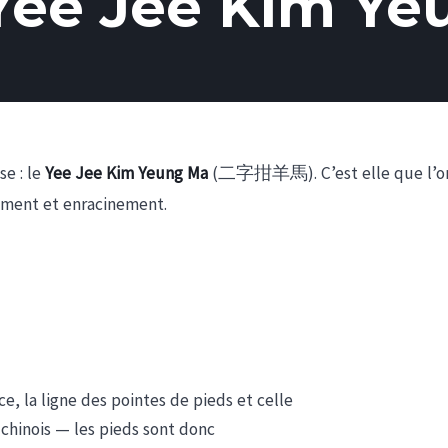
Yee Jee Kim Y
e : le
Yee Jee Kim Yeung Ma
(二字拑羊馬). C’est elle que l’on 
nement et enracinement.
e, la ligne des pointes de pieds et celle
2 chinois — les pieds sont donc