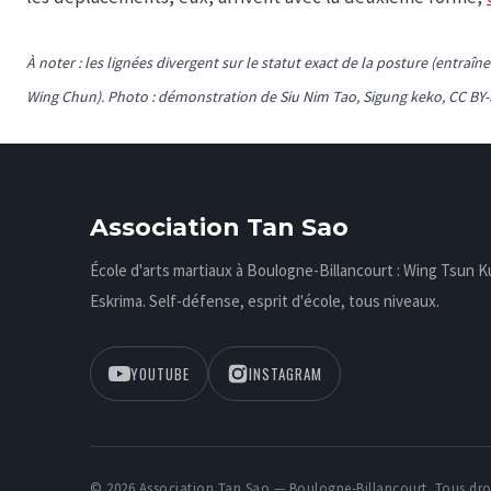
À noter : les lignées divergent sur le statut exact de la posture (entr
Wing Chun). Photo : démonstration de Siu Nim Tao, Sigung keko, CC BY
Association Tan Sao
École d'arts martiaux à Boulogne-Billancourt : Wing Tsun 
Eskrima. Self-défense, esprit d'école, tous niveaux.
YOUTUBE
INSTAGRAM
© 2026 Association Tan Sao — Boulogne-Billancourt. Tous droi