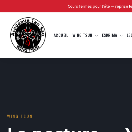
Cours fermés pour l’été — reprise l
Skip
to
La 
content
ACCUEIL
WING TSUN
ESKRIMA
LE
WING TSUN