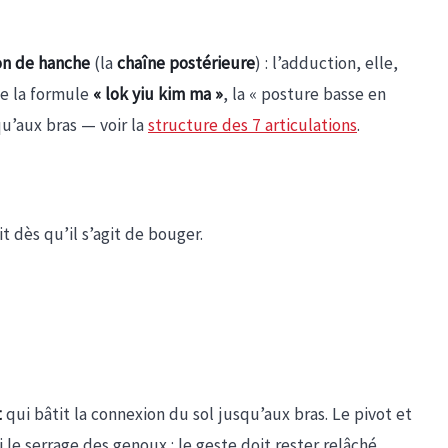
ion de hanche
(la
chaîne postérieure
) : l’adduction, elle,
me la formule
« lok yiu kim ma »
, la « posture basse en
qu’aux bras — voir la
structure des 7 articulations
.
it dès qu’il s’agit de bouger.
t
qui bâtit la connexion du sol jusqu’aux bras. Le pivot et
i le serrage des genoux : le geste doit rester relâché.