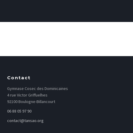
Contact
Gymnase Cosec des Dominicaines
4 rue Victor Griffuelhes
92100 Boulogne-Billancourt
06 88 05 97 90
contact@tansao.org