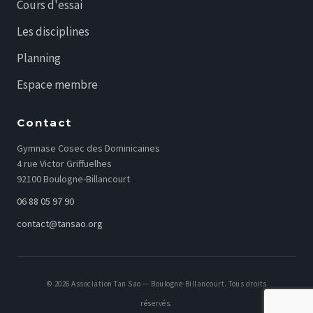
Cours d'essai
Les disciplines
Planning
Espace membre
Contact
Gymnase Cosec des Dominicaines
4 rue Victor Griffuelhes
92100 Boulogne-Billancourt
06 88 05 97 90
contact@tansao.org
© 2026 Association Tan Sao — Boulogne-Billancourt. Tous droits
réservés.