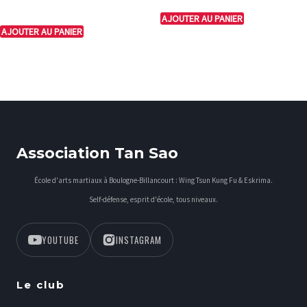
0
Note
9,50
€
sur
0
AJOUTER AU PANIER
5
sur
AJOUTER AU PANIER
5
Association Tan Sao
École d'arts martiaux à Boulogne-Billancourt : Wing Tsun Kung Fu & Eskrima.
Self-défense, esprit d'école, tous niveaux.
YOUTUBE
INSTAGRAM
Le club