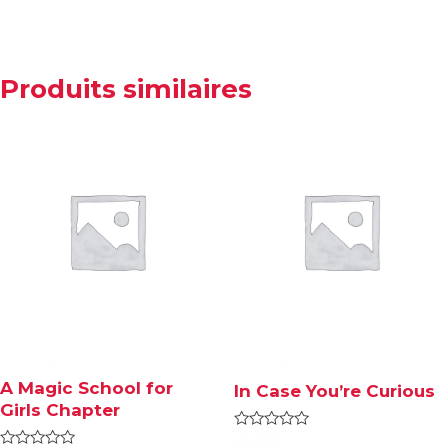
Produits similaires
Postcard
Postcard
A Magic School for
In Case You’re Curious
Girls Chapter
Note
35,40
€